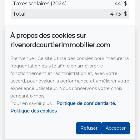
Taxes scolaires (2024)
441 $
Total
4 731 $
Composition
À propos des cookies sur
rivenordcourtierimmobilier.com
Type
Total
d'unité
Total
vacantes
Superficie
Description
Bienvenue ! Ce site utilise des cookies pour mesurer la
Principale
fréquentation du site afin d'en améliorer le
(15½)
fonctionnement et l'administration et, avec votre
accord, pour évaluer la performance et améliorer votre
Pièces
expérience utilisateur. Nous conservons votre choix
pendant 6 mois.
Étage
Nom
Dimensions
Revêtement
Infor
Pour en savoir plus :
Politique de confidentialité.
Politique des cookies.
RC
Hall
10.1x5.6 pi
Céramique
d'entrée
(irrégulier)
Refuser
Accepter
RC
Salon
13.1x15.4 pi
Bois
(irrégulier)