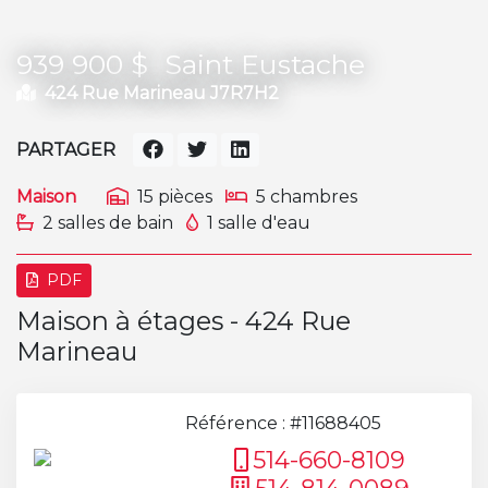
939 900 $
Saint Eustache
424 Rue Marineau J7R7H2
PARTAGER
Maison
15 pièces
5 chambres
2 salles de bain
1 salle d'eau
PDF
Maison à étages - 424 Rue
Marineau
Référence : #11688405
514-660-8109