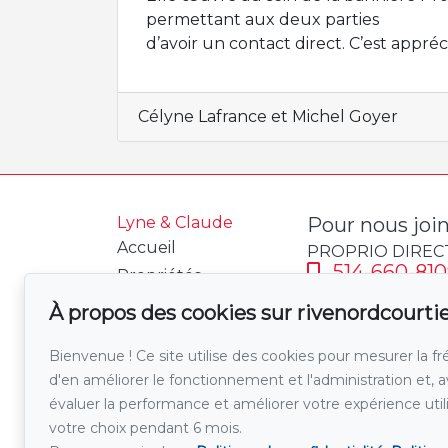
permettant aux deux parties
d’avoir un contact direct. C’est appréc
Célyne Lafrance et Michel Goyer
Lyne & Claude
Pour nous joi
Accueil
PROPRIO DIREC
514-660-810
Propriétés
514-814-00
À propos
À propos des cookies sur rivenordcourt
Témoignages
Écrivez-nous
Bienvenue ! Ce site utilise des cookies pour mesurer la fr
Calculatrice
d'en améliorer le fonctionnement et l'administration et, 
hypothécaire
évaluer la performance et améliorer votre expérience uti
Taxe de mutation
votre choix pendant 6 mois.
Vendre