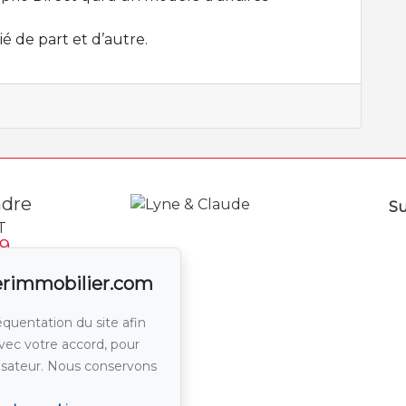
ié de part et d’autre.
ndre
Su
T
9
89
ierimmobilier.com
 un courriel
équentation du site afin
avec votre accord, pour
lisateur. Nous conservons