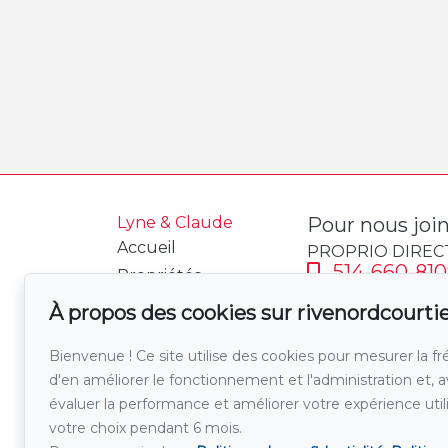
Lyne & Claude
Pour nous joi
Accueil
PROPRIO DIREC
514-660-810
Propriétés
514-814-00
À propos
À propos des cookies sur rivenordcourt
Témoignages
Écrivez-nous
Bienvenue ! Ce site utilise des cookies pour mesurer la fr
Calculatrice
d'en améliorer le fonctionnement et l'administration et, 
hypothécaire
évaluer la performance et améliorer votre expérience uti
Taxe de mutation
votre choix pendant 6 mois.
Vendre