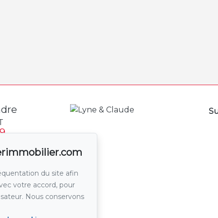
ndre
Su
T
9
89
ierimmobilier.com
 un courriel
équentation du site afin
avec votre accord, pour
lisateur. Nous conservons